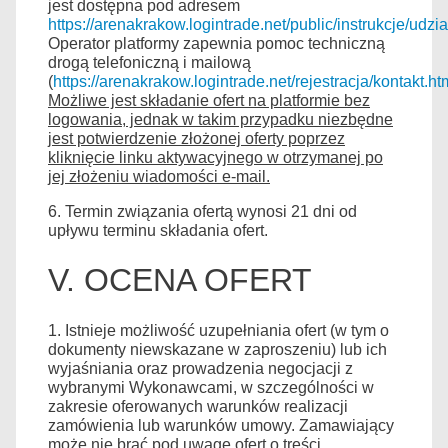
jest dostępna pod adresem
https://arenakrakow.logintrade.net/public/instrukcje/
Operator platformy zapewnia pomoc techniczną
drogą telefoniczną i mailową
(
https://arenakrakow.logintrade.net/rejestracja/kontakt.ht
Możliwe jest składanie ofert na platformie bez
logowania, jednak w takim przypadku niezbędne
jest potwierdzenie złożonej oferty poprzez
kliknięcie linku aktywacyjnego w otrzymanej po
jej złożeniu wiadomości e-mail.
6. Termin związania ofertą wynosi 21 dni od
upływu terminu składania ofert.
V. OCENA OFERT
1. Istnieje możliwość uzupełniania ofert (w tym o
dokumenty niewskazane w zaproszeniu) lub ich
wyjaśniania oraz prowadzenia negocjacji z
wybranymi Wykonawcami, w szczególności w
zakresie oferowanych warunków realizacji
zamówienia lub warunków umowy. Zamawiający
może nie brać pod uwagę ofert o treści