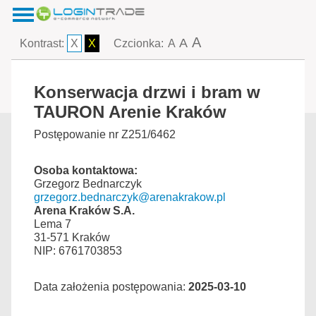
A
A
Kontrast:
X
X
Czcionka:
A
Konserwacja drzwi i bram w
TAURON Arenie Kraków
Postępowanie nr Z251/6462
Osoba kontaktowa:
Grzegorz Bednarczyk
grzegorz.bednarczyk@arenakrakow.pl
Arena Kraków S.A.
Lema 7
31-571 Kraków
NIP: 6761703853
Data założenia postępowania:
2025-03-10