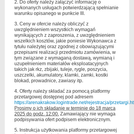
2. Do oferty należy załączyć informację o
wykonanych usługach potwierdzającą spełnianie
warunku opisanego w punkcie III.
3. Ceny w ofercie należy obliczyć z
uwzględnieniem wszystkich wymagań
wynikających z zaproszenia, z uwzględnieniem
wszelkich kosztów, jakie poniesie Wykonawca z
tytułu należytej oraz zgodnej z obowiązującymi
przepisami realizacji przedmiotu zamówienia, w
tym związane z wymaganą dostawą, wymianą i
uzupełnieniem materiałów eksploatacyjnych
takich jak rkz, zbijaki, tuleje, rygle, poszycia,
uszczelki, akumulatory, klamki, zamki, kostki
blokad, prowadnice, zawiasy itp.
4. Oferty należy składać za pomocą platformy
przetargowej dostępnej pod adresem
https://arenakrakow.logintrade.net/rejestracja/przetargi.h
Prosimy o ich składanie w terminie do 18 marca
2025 do godz. 12:00.
Zamawiający nie wymaga
podpisywania ofert podpisem elektronicznym.
5. Instrukcja użytkowania platformy przetargowej