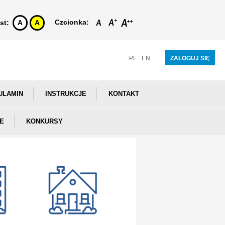
Czcionka:
st:
A
A
PL
EN
ZALOGUJ SIĘ
ULAMIN
INSTRUKCJE
KONTAKT
E
KONKURSY