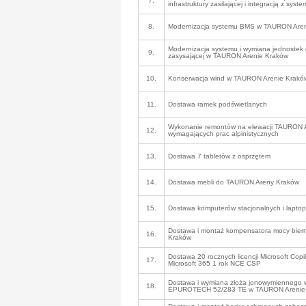
7.
infrastruktury zasilającej i integracją z sy
8.
Modernizacja systemu BMS w TAURON Are
Modernizacja systemu i wymiana jednostek 
9.
zasysającej w TAURON Arenie Kraków
10.
Konserwacja wind w TAURON Arenie Krakó
11.
Dostawa ramek podświetlanych
Wykonanie remontów na elewacji TAURON 
12.
wymagających prac alpinistycznych
13.
Dostawa 7 tabletów z osprzętem
14.
Dostawa mebli do TAURON Areny Kraków
15.
Dostawa komputerów stacjonalnych i lapto
Dostawa i montaż kompensatora mocy bier
16.
Kraków
Dostawa 20 rocznych licencji Microsoft Copi
17.
Microsoft 365 1 rok NCE CSP
Dostawa i wymiana złoża jonowymiennego w
18.
EPUROTECH 52/283 TE w TAURON Arenie