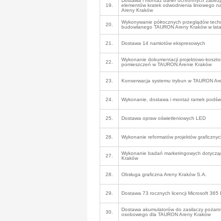
Dostawa i montaż barier ochronnych zabezp
19.
elementów kratek odwodnienia liniowego 
Areny Kraków
Wykonywanie półrocznych przeglądów techn
20.
budowlanego TAURON Areny Kraków w lat
21.
Dostawa 14 namiotów ekspresowych
Wykonanie dokumentacji projektowo-koszto
22.
pomieszczeń w TAURON Arenie Kraków
23.
Konserwacja systemu trybun w TAURON Ar
24.
Wykonanie, dostawa i montaż ramek podśw
25.
Dostawa opraw oświetleniowych LED
26.
Wykonanie reformatów projektów graficznyc
Wykonanie badań marketingowych dotycz
27.
Kraków
28.
Obsługa graficzna Areny Kraków S.A.
29.
Dostawa 73 rocznych licencji Microsoft 36
Dostawa akumulatorów do zasilaczy pożar
30.
osobowego dla TAURON Areny Kraków