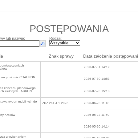
POSTĘPOWANIA
wy lub nazwie:
Rodzaj:
ia
Znak sprawy
Data założenia postępowan
 pomieszczeniach
2026-07-31 14:19
raków
ach na poziomie C TAURON
2026-07-30 14:53
zas koncertu plenerowego
ach zielonych TAURON
2026-07-23 15:13
a trybun mobilnych do
ZPZ.261.4.1.2026
2026-06-23 11:18
eny Kraków
2026-05-22 11:50
2026-05-20 14:14
 wraz z wykonaniem