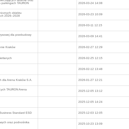
ieczających latarnie oraz
na parkingach TAURON
2026-03-24 14:08
icznych obiektu
2026-03-23 10:09
ach 2026–2028
2026-03-11 12:15
rysowej dla przebudowy
2026-03-09 14:41
enie Kraków
2026-02-27 12:29
ietlanych
2026-02-25 12:15
2026-02-12 13:48
h dla Arena Kraków S.A.
2026-01-27 12:21
ących TAURON Arena
2025-12-05 13:12
2025-12-05 14:24
5 Business Standard ESD
2025-12-03 12:05
owych oraz podnośnika
2025-10-23 13:09