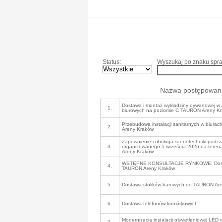
Status:
Wyszukaj po znaku spra
Nazwa postępowan
Dostawa i montaż wykładziny dywanowej w
1.
biurowych na poziomie C TAURON Areny K
Przebudowa instalacji sanitarnych w biur
2.
Areny Kraków
Zapewnienie i obsługa scenotechniki podc
3.
organizowanego 5 września 2026 na teren
Areny Kraków
WSTĘPNE KONSULTACJE RYNKOWE: Dostaw
4.
TAURON Areny Kraków
5.
Dostawa stolików barowych do TAURON Ar
6.
Dostawa telefonów komórkowych
Modernizacja instalacji oświetleniowej LED