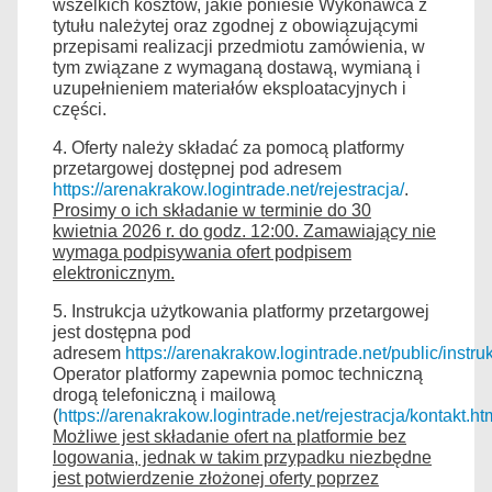
wszelkich kosztów, jakie poniesie Wykonawca z
tytułu należytej oraz zgodnej z obowiązującymi
przepisami realizacji przedmiotu zamówienia, w
tym związane z wymaganą dostawą, wymianą i
uzupełnieniem materiałów eksploatacyjnych i
części.
4. Oferty należy składać za pomocą platformy
przetargowej dostępnej pod adresem
https://arenakrakow.logintrade.net/rejestracja/
.
Prosimy o ich składanie w terminie do 30
kwietnia 2026 r. do godz. 12:00. Zamawiający nie
wymaga podpisywania ofert podpisem
elektronicznym.
5. Instrukcja użytkowania platformy przetargowej
jest dostępna pod
adresem
https://arenakrakow.logintrade.net/public/ins
Operator platformy zapewnia pomoc techniczną
drogą telefoniczną i mailową
(
https://arenakrakow.logintrade.net/rejestracja/kontakt.ht
Możliwe jest składanie ofert na platformie bez
logowania, jednak w takim przypadku niezbędne
jest potwierdzenie złożonej oferty poprzez