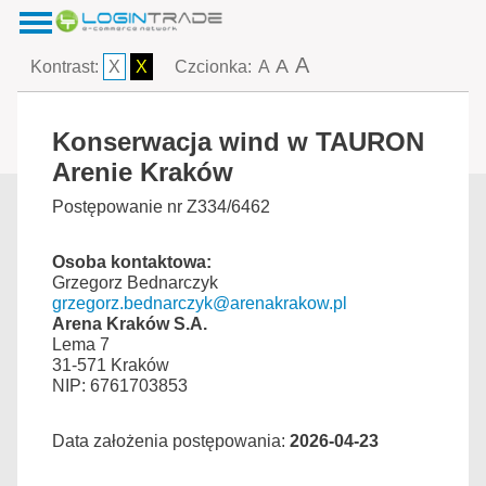
A
A
Kontrast:
X
X
Czcionka:
A
Konserwacja wind w TAURON
Arenie Kraków
Postępowanie nr Z334/6462
Osoba kontaktowa:
Grzegorz Bednarczyk
grzegorz.bednarczyk@arenakrakow.pl
Arena Kraków S.A.
Lema 7
31-571 Kraków
NIP: 6761703853
Data założenia postępowania:
2026-04-23