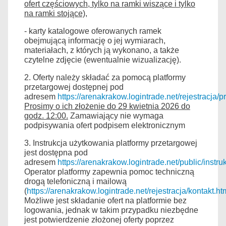
ofert częściowych, tylko na ramki wiszące i tylko
na ramki stojące),
- karty katalogowe oferowanych ramek
obejmującą informację o jej wymiarach,
materiałach, z których ją wykonano, a także
czytelne zdjęcie (ewentualnie wizualizację).
2. Oferty należy składać za pomocą platformy
przetargowej dostępnej pod
adresem
https://arenakrakow.logintrade.net/rejestracja/p
Prosimy o ich złożenie do 29 kwietnia 2026 do
godz. 12:00.
Zamawiający nie wymaga
podpisywania ofert podpisem elektronicznym
3. Instrukcja użytkowania platformy przetargowej
jest dostępna pod
adresem
https://arenakrakow.logintrade.net/public/ins
Operator platformy zapewnia pomoc techniczną
drogą telefoniczną i mailową
(
https://arenakrakow.logintrade.net/rejestracja/kontakt.ht
Możliwe jest składanie ofert na platformie bez
logowania, jednak w takim przypadku niezbędne
jest potwierdzenie złożonej oferty poprzez