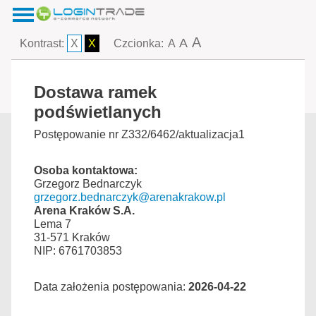
A
A
Kontrast:
X
X
Czcionka:
A
Dostawa ramek
podświetlanych
Postępowanie nr Z332/6462/aktualizacja1
Osoba kontaktowa:
Grzegorz Bednarczyk
grzegorz.bednarczyk@arenakrakow.pl
Arena Kraków S.A.
Lema 7
31-571 Kraków
NIP: 6761703853
Data założenia postępowania:
2026-04-22