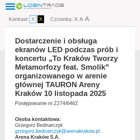
A
A
Kontrast:
X
X
Czcionka:
A
Dostarczenie i obsługa
ekranów LED podczas prób i
koncertu „To Kraków Tworzy
Metamorfozy feat. Smolik”
organizowanego w arenie
głównej TAURON Areny
Kraków 10 listopada 2025
Postępowanie nr Z274/6462
Osoba kontaktowa:
Grzegorz Bednarczyk
grzegorz.bednarczyk@arenakrakow.pl
Arena Kraków S.A.