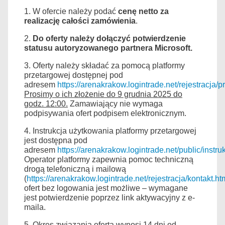
1. W ofercie należy podać
cenę netto za
realizację całości zamówienia
.
2.
Do oferty należy dołączyć potwierdzenie
statusu autoryzowanego partnera Microsoft.
3. Oferty należy składać za pomocą platformy
przetargowej dostępnej pod
adresem
https://arenakrakow.logintrade.net/rejestracja/p
Prosimy o ich złożenie do 9 grudnia 2025 do
godz. 12:00.
Zamawiający nie wymaga
podpisywania ofert podpisem elektronicznym.
4. Instrukcja użytkowania platformy przetargowej
jest dostępna pod
adresem
https://arenakrakow.logintrade.net/public/ins
Operator platformy zapewnia pomoc techniczną
drogą telefoniczną i mailową
(
https://arenakrakow.logintrade.net/rejestracja/kontakt.ht
ofert bez logowania jest możliwe – wymagane
jest potwierdzenie poprzez link aktywacyjny z e-
maila.
5. Okres związania ofertą wynosi 14 dni od