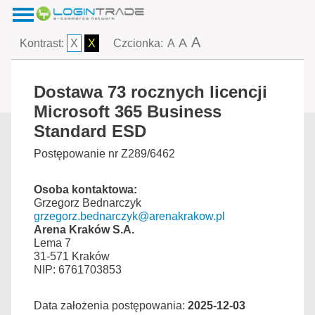
A
A
Kontrast:
X
X
Czcionka:
A
Dostawa 73 rocznych licencji
Microsoft 365 Business
Standard ESD
Postępowanie nr Z289/6462
Osoba kontaktowa:
Grzegorz Bednarczyk
grzegorz.bednarczyk@arenakrakow.pl
Arena Kraków S.A.
Lema 7
31-571 Kraków
NIP: 6761703853
Data założenia postępowania:
2025-12-03