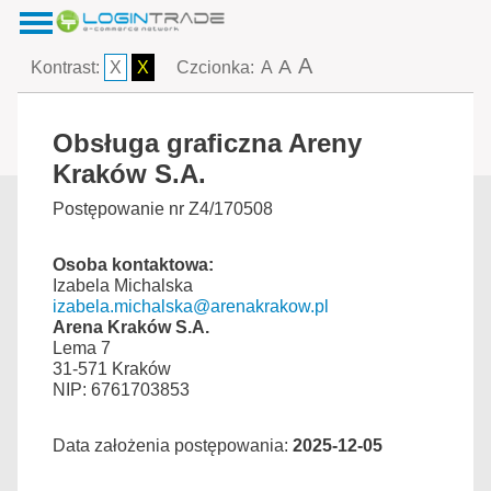
A
A
Kontrast:
X
X
Czcionka:
A
Obsługa graficzna Areny
Kraków S.A.
Postępowanie nr Z4/170508
Osoba kontaktowa:
Izabela Michalska
izabela.michalska@arenakrakow.pl
Arena Kraków S.A.
Lema 7
31-571 Kraków
NIP: 6761703853
Data założenia postępowania:
2025-12-05