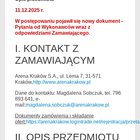
11.12.2025 r.
W postępowaniu pojawił się nowy dokument -
Pytania od Wykonawców wraz z
odpowiedziami Zamawiającego.
I. KONTAKT Z
ZAMAWIAJĄCYM
Arena Kraków S.A., ul. Lema 7, 31-571
Kraków,
http://www.arenakrakow.pl
Dane do kontaktu: Magdalena Sobczuk, tel. 796
893 641, e-
mail:
magdalena.sobczuk@arenakrakow.pl
Dokumenty zamówienia i składanie
ofert:
https://arenakrakow.logintrade.net/rejestracja/przeta
II. OPIS PRZEDMIOTU