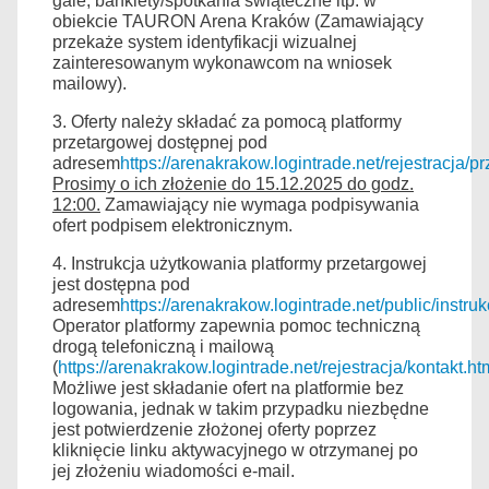
gale, bankiety/spotkania świąteczne itp. w
obiekcie TAURON Arena Kraków (Zamawiający
przekaże system identyfikacji wizualnej
zainteresowanym wykonawcom na wniosek
mailowy).
3. Oferty należy składać za pomocą platformy
przetargowej dostępnej pod
adresem
https://arenakrakow.logintrade.net/rejestracja/pr
Prosimy o ich złożenie do 15.12.2025 do godz.
12:00.
Zamawiający nie wymaga podpisywania
ofert podpisem elektronicznym.
4. Instrukcja użytkowania platformy przetargowej
jest dostępna pod
adresem
https://arenakrakow.logintrade.net/public/ins
Operator platformy zapewnia pomoc techniczną
drogą telefoniczną i mailową
(
https://arenakrakow.logintrade.net/rejestracja/kontakt.ht
Możliwe jest składanie ofert na platformie bez
logowania, jednak w takim przypadku niezbędne
jest potwierdzenie złożonej oferty poprzez
kliknięcie linku aktywacyjnego w otrzymanej po
jej złożeniu wiadomości e-mail.