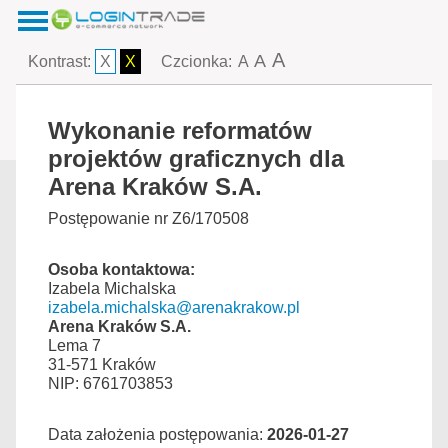
A
A
Kontrast:
X
X
Czcionka:
A
Wykonanie reformatów
projektów graficznych dla
Arena Kraków S.A.
Postępowanie nr Z6/170508
Osoba kontaktowa:
Izabela Michalska
izabela.michalska@arenakrakow.pl
Arena Kraków S.A.
Lema 7
31-571 Kraków
NIP: 6761703853
Data założenia postępowania:
2026-01-27