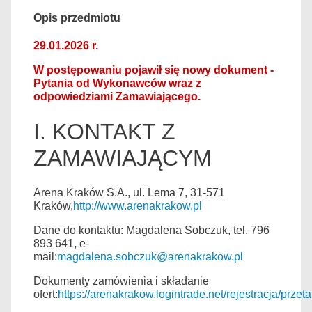
Opis przedmiotu
29.01.2026 r.
W postępowaniu pojawił się nowy dokument -
Pytania od Wykonawców wraz z
odpowiedziami Zamawiającego.
I. KONTAKT Z
ZAMAWIAJĄCYM
Arena Kraków S.A., ul. Lema 7, 31-571
Kraków,
http://www.arenakrakow.pl
Dane do kontaktu: Magdalena Sobczuk, tel. 796
893 641, e-
mail:
magdalena.sobczuk@arenakrakow.pl
Dokumenty zamówienia i składanie
ofert:
https://arenakrakow.logintrade.net/rejestracja/przeta