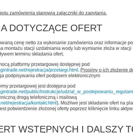
iotu zamówienia stanowią załączniki do zapytania.
NIA DOTYCZĄCE OFERT
rowaną cenę netto za wykonanie zamówienia oraz informacje p
 montażu stacji uzdatniania wody lub wymianie złoża w stacji
ływem terminu składania ofert.
omocą platformy przetargowej dostępnej pod
gintrade.net/rejestracja/przetargi.html
.
Prosimy o ich złożenie d
 podpisywania ofert podpisem elektronicznym
formy przetargowej jest dostępna pod
ogintrade.net/public/instrukcje/udzial_w_postepowaniu_regula
niczną drogą telefoniczną i mailową
net/rejestracja/kontakt.html
). Możliwe jest składanie ofert na p
st potwierdzenie złożonej oferty poprzez kliknięcie linku akty
FERT WSTĘPNYCH I DALSZY 