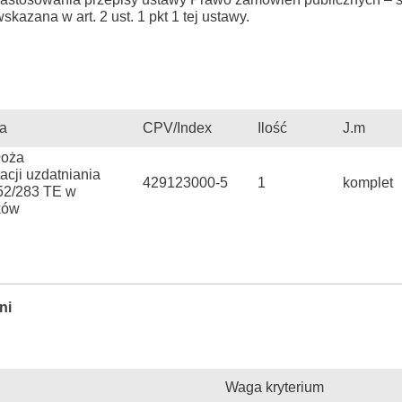
kazana w art. 2 ust. 1 pkt 1 tej ustawy.
a
CPV/Index
Ilość
J.m
łoża
cji uzdatniania
429123000-5
1
komplet
2/283 TE w
ków
ni
Waga kryterium