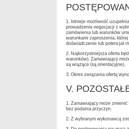
POSTĘPOWAN
1. Istnieje możliwość uzupełni
prowadzenia negocjacji z wyb
zamówienia lub warunków umow
warunkami zaproszenia, której
doświadczenie lub potencjał mo
2. Najkorzystniejsza oferta b
warunków). Zamawiający może w
są wiążące (są orientacyjne).
3. Okres związania ofertą wyno
V. POZOSTAŁ
1. Zamawiający może zmienić w
bez podania przyczyn.
2. Z wybranym wykonawcą zost
3. Do postępowania nie mają 