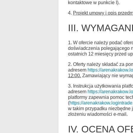
kontaktowe w punkcie I).
4.
Projekt umowy i opis przedm
III. WYMAGA
1. W ofercie należy podać ofe
doświadczenia polegającego na
ostatnich 12 miesięcy przed up
2. Oferty należy składać za p
adresem
https://arenakrakow.lo
12:00.
Zamawiający nie wymaga
3. Instrukcja użytkowania plat
adresem
https://arenakrakow.l
platformy zapewnia pomoc tech
(
https://arenakrakow.logintrade.
w takim przypadku niezbędne je
złożeniu wiadomości e-mail.
IV. OCENA O