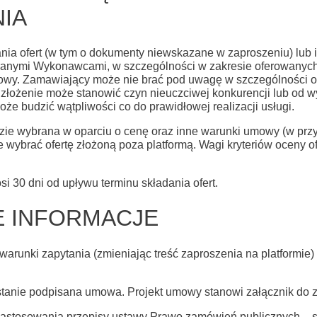
IA
ania ofert (w tym o dokumenty niewskazane w zaproszeniu) lub 
ranymi Wykonawcami, w szczególności w zakresie oferowanych
y. Zamawiający może nie brać pod uwagę w szczególności ofer
 złożenie może stanowić czyn nieuczciwej konkurencji lub od 
że budzić wątpliwości co do prawidłowej realizacji usługi.
ędzie wybrana w oparciu o cenę oraz inne warunki umowy (w pr
ybrać ofertę złożoną poza platformą. Wagi kryteriów oceny of
si 30 dni od upływu terminu składania ofert.
E INFORMACJE
arunki zapytania (zmieniając treść zaproszenia na platformie
anie podpisana umowa. Projekt umowy stanowi załącznik do z
zastosowania przepisy ustawy Prawo zamówień publicznych –