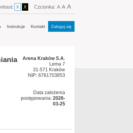
A
A
ntrast:
X
X
Czcionka:
A
n
Instrukcje
Kontakt
Zaloguj się
iania
Arena Kraków S.A.
Lema 7
31-571 Kraków
NIP: 6761703853
Data założenia
postępowania:
2026-
03-25