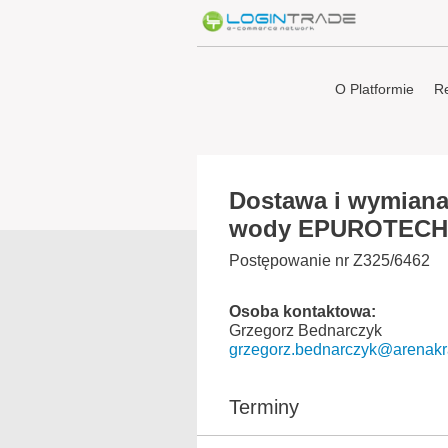
O Platformie
Re
Dostawa i wymiana
wody EPUROTECH 5
Postępowanie nr Z325/6462
Osoba kontaktowa:
Grzegorz Bednarczyk
grzegorz.bednarczyk@arenakr
Terminy