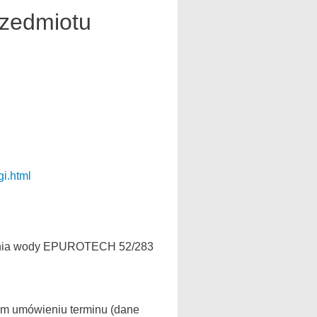
rzedmiotu
gi.html
niania wody EPUROTECH 52/283
nym umówieniu terminu (dane