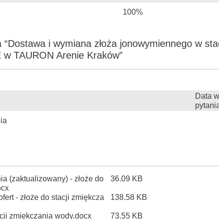
100%
 “Dostawa i wymiana złoża jonowymiennego w stac
w TAURON Arenie Kraków”
Data w
pytani
ia
a (zaktualizowany) - złoże do
36.09 KB
ocx
fert - złoże do stacji zmiękcza
138.58 KB
cji zmiękczania wody.docx
73.55 KB