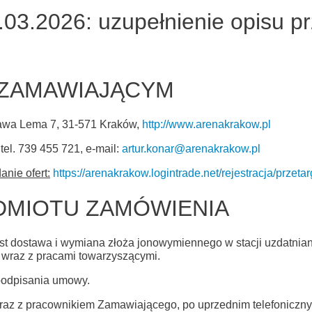
7.03.2026: uzupełnienie opisu p
Z ZAMAWIAJĄCYM
sława Lema 7, 31-571 Kraków,
http://www.arenakrakow.pl
tel. 739 455 721, e-mail:
artur.konar@arenakrakow.pl
nie ofert:
https://arenakrakow.logintrade.net/rejestracja/przetar
ZEDMIOTU ZAMÓWIENIA
est dostawa i wymiana złoża jonowymiennego w stacji uzdat
raz z pracami towarzyszącymi.
d podpisania umowy.
 wraz z pracownikiem Zamawiającego, po uprzednim telefonicz